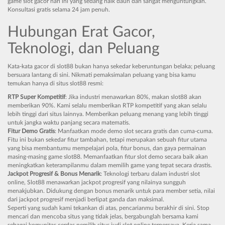
game slot gacor hari ini yang sedang naik daun dan sangat menguntungkan.
Konsultasi gratis selama 24 jam penuh.
Hubungan Erat Gacor,
Teknologi, dan Peluang
Kata-kata gacor di slot88 bukan hanya sekedar keberuntungan belaka; peluang
bersuara lantang di sini. Nikmati pemaksimalan peluang yang bisa kamu
temukan hanya di situs slot88 resmi:
RTP Super Kompetitif
: Jika industri menawarkan 80%, makan slot88 akan
memberikan 90%. Kami selalu memberikan RTP kompetitif yang akan selalu
lebih tinggi dari situs lainnya. Memberikan peluang menang yang lebih tinggi
untuk jangka waktu panjang secara matematis.
Fitur Demo Gratis
: Manfaatkan mode demo slot secara gratis dan cuma-cuma.
Fitu ini bukan sekedar fitur tambahan, tetapi merupakan sebuah fitur utama
yang bisa membantumu mempelajari pola, fitur bonus, dan gaya permainan
masing-masing game slot88. Memanfaatkan fitur slot demo secara baik akan
meningkatkan keterampilanmu dalam memilih game yang tepat secara drastis.
Jackpot Progresif & Bonus Menarik
: Teknologi terbaru dalam industri slot
online, Slot88 menawarkan jackpot progresif yang nilainya sungguh
menakjubkan. Didukung dengan bonus menarik untuk para member setia, nilai
dari jackpot progresif menjadi berlipat ganda dan maksimal.
Seperti yang sudah kami tekankan di atas, pencarianmu berakhir di sini. Stop
mencari dan mencoba situs yang tidak jelas, bergabunglah bersama kami
sebagai komunitas cerdas pemilih situs judi slot online terpercaya. Kerja sama