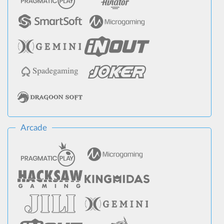
Arcade