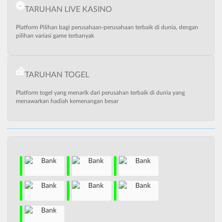
TARUHAN LIVE KASINO
Platform Pilihan bagi perusahaan-perusahaan terbaik di dunia, dengan
pilihan variasi game terbanyak
TARUHAN TOGEL
Platform togel yang menarik dari perusahan terbaik di dunia yang
menawarkan hadiah kemenangan besar