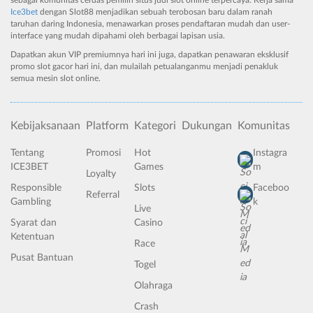
Ice3bet
dengan Slot88 menjadikan sebuah terobosan baru dalam ranah
taruhan daring Indonesia, menawarkan proses pendaftaran mudah dan user-
interface yang mudah dipahami oleh berbagai lapisan usia.
Dapatkan akun VIP premiumnya hari ini juga, dapatkan penawaran eksklusif
promo slot gacor hari ini, dan mulailah petualanganmu menjadi penakluk
semua mesin slot online.
Kebijaksanaan
Platform
Kategori
Dukungan
Komunitas
Tentang
Promosi
Hot
Instagra
ICE3BET
Games
m
Loyalty
Responsible
Slots
Faceboo
Referral
Gambling
k
Live
Syarat dan
Casino
Ketentuan
Race
Pusat Bantuan
Togel
Olahraga
Crash