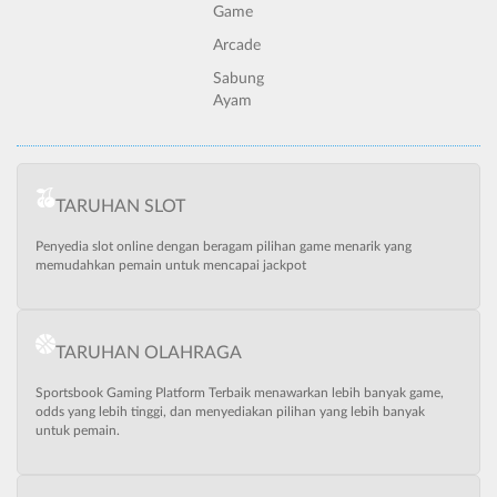
Game
Arcade
Sabung
Ayam
TARUHAN SLOT
Penyedia slot online dengan beragam pilihan game menarik yang
memudahkan pemain untuk mencapai jackpot
TARUHAN OLAHRAGA
Sportsbook Gaming Platform Terbaik menawarkan lebih banyak game,
odds yang lebih tinggi, dan menyediakan pilihan yang lebih banyak
untuk pemain.