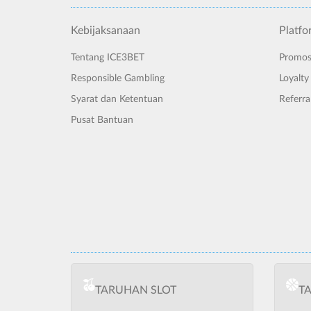
Kebijaksanaan
Platfo
Tentang ICE3BET
Promos
Responsible Gambling
Loyalty
Syarat dan Ketentuan
Referra
Pusat Bantuan
TARUHAN SLOT
T