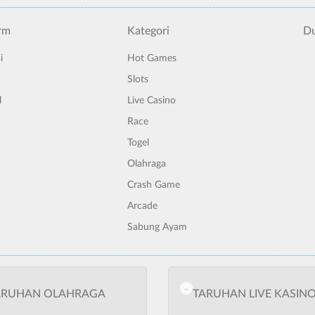
rm
Kategori
D
i
Hot Games
Slots
l
Live Casino
Race
Togel
Olahraga
Crash Game
Arcade
Sabung Ayam
ARUHAN OLAHRAGA
TARUHAN LIVE KASIN