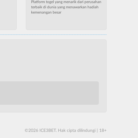
Platform togel yang menarik dari perusahan
terbaik di dunia yang menawarkan hadiah
kemenangan besar
©2026 ICE3BET. Hak cipta dilindungi | 18+