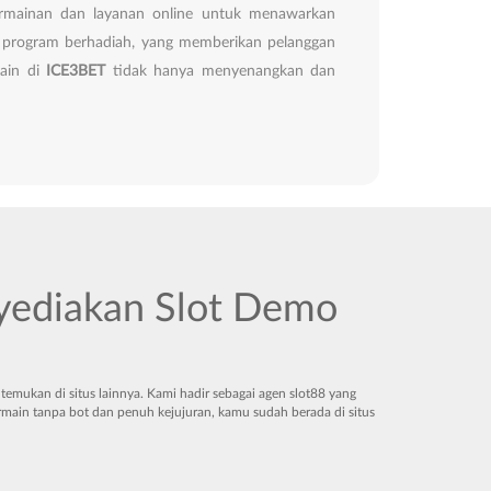
ermainan dan layanan online untuk menawarkan
a program berhadiah, yang memberikan pelanggan
main di
ICE3BET
tidak hanya menyenangkan dan
nyediakan Slot Demo
 temukan di situs lainnya. Kami hadir sebagai agen slot88 yang
rmain tanpa bot dan penuh kejujuran, kamu sudah berada di situs