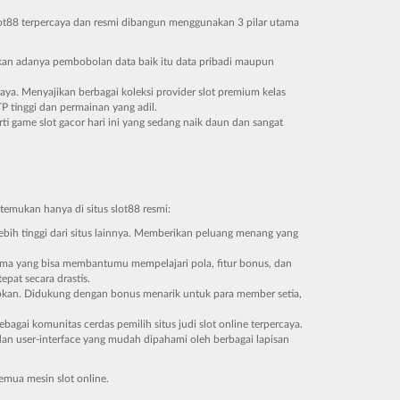
 Slot88 terpercaya dan resmi dibangun menggunakan 3 pilar utama
kan adanya pembobolan data baik itu data pribadi maupun
ya. Menyajikan berbagai koleksi provider slot premium kelas
TP tinggi dan permainan yang adil.
i game slot gacor hari ini yang sedang naik daun dan sangat
temukan hanya di situs slot88 resmi:
bih tinggi dari situs lainnya. Memberikan peluang menang yang
tama yang bisa membantumu mempelajari pola, fitur bonus, dan
pat secara drastis.
jubkan. Didukung dengan bonus menarik untuk para member setia,
bagai komunitas cerdas pemilih situs judi slot online terpercaya.
n user-interface yang mudah dipahami oleh berbagai lapisan
emua mesin slot online.