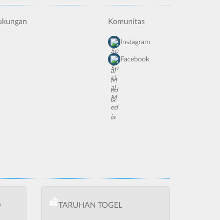
ukungan
Komunitas
Instagram
Facebook
O
TARUHAN TOGEL