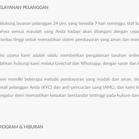
ELAYANAN PELANGGAN
idukung layanan pelanggan 24 jam, yang tersedia 7 hari seminggu, staf
ahwa semua masalah yang Anda hadapi akan ditangani dengan cepat
rioritas tinggi untuk memastikan sistem pembayaran yang aman dan memb
isi utama kami adalah selalu memberikan pengalaman taruhan online
ilahkan hubungi kami melalui Livechat dan Whatsapp, dengan saran dan
ami memilki beberapa metode pembayaran yang mudah dan aman, dem
enali pelanggan Anda (KYC) dan anti-pencucian uang (AML), dan kami 
engatur demi memastikan ketaatan berstandar tertinggi pada hukum dan
ROGRAM & HIBURAN